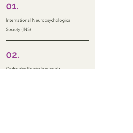
01.
International Neuropsychological
Society
(INS)
02.
Ordre des Psychologues du
Québec
(OPQ)
03.
Association Québécoise des
Neuropsychologues
(AQNP)